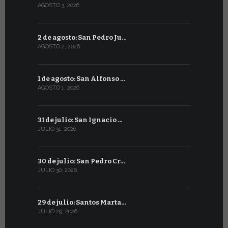
AGOSTO 3, 2026
JULIO 3, 2026
2 de agosto: San Pedro Ju…
2 de julio:
AGOSTO 2, 2026
JULIO 2, 2026
1 de agosto: San Alfonso …
1 de julio: 
AGOSTO 1, 2026
JULIO 1, 2026
31 de julio: San Ignacio …
30 de juni
JULIO 31, 2026
JUNIO 30, 202
30 de julio: San Pedro Cr…
29 de juni
JULIO 30, 2026
JUNIO 29, 20
29 de julio: Santos Marta…
28 de junio
JULIO 29, 2026
JUNIO 28, 20