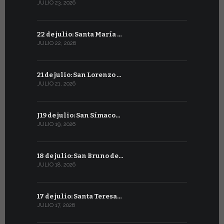
JULIO 23, 2026
JUNIO 22, 20
22 de julio: Santa María …
21 de juni
JULIO 22, 2026
JUNIO 21, 202
21 de julio: San Lorenzo …
20 de junio
JULIO 21, 2026
JUNIO 20, 20
J19 de julio: San Símaco…
19 de juni
JULIO 19, 2026
JUNIO 19, 202
18 de julio: San Bruno de…
18 de juni
JULIO 18, 2026
JUNIO 18, 202
17 de julio: Santa Teresa…
17 de junio
JULIO 17, 2026
JUNIO 17, 202