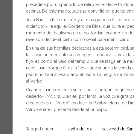
precedida por un período de retiro en el desierto, dond
espíritu. De este modo, Juan se convirtió en puente ent
Juan Bautista fue el último y el más grande de los prof
diciendo: «He aquí el Cordero de Dios, que quita el p
momento del bautismo en el río Jordán, cuando vio desc
revelado desde el cielo como señal para identificarlo.
En una de sus homilías dedicadas a esta solemnidad, san
la salvación mediante una imagen simbólica: la voz de Z
hijo, es como el velo del templo que se rasga en la mu
nace Juan, porque él es la “voz” que anuncia la venida 
padre no habría recobrado el habla. La lengua de Zacar
al Verbo.
Cuando Juan comienza su misión, le preguntan quién es
desierto» (Mc 1,3). Juan es, por tanto, la voz que grita
dice que es el “Verbo”, es decir, la Palabra eterna de Di
Verbo eterno, presente desde el principio.
Tagged under:
santo del día
Natividad de San