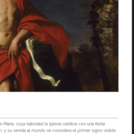
n María, cuya natividad la Iglesia celebra con una fiesta
em, y su venida al mundo se considera el primer signo visible