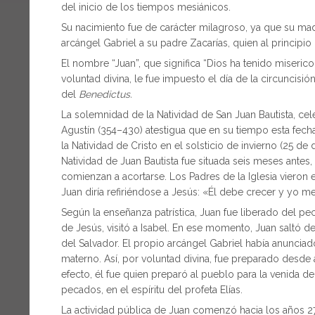
del inicio de los tiempos mesiánicos.
Su nacimiento fue de carácter milagroso, ya que su mad
arcángel Gabriel a su padre Zacarías, quien al principio
El nombre “Juan”, que significa “Dios ha tenido miserico
voluntad divina, le fue impuesto el día de la circuncisió
del
Benedictus.
La solemnidad de la Natividad de San Juan Bautista, cel
Agustín (354–430) atestigua que en su tiempo esta fecha er
la Natividad de Cristo en el solsticio de invierno (25 de
Natividad de Juan Bautista fue situada seis meses antes, 
comienzan a acortarse. Los Padres de la Iglesia vieron
Juan diría refiriéndose a Jesús: «Él debe crecer y yo m
Según la enseñanza patrística, Juan fue liberado del pe
de Jesús, visitó a Isabel. En ese momento, Juan saltó 
del Salvador. El propio arcángel Gabriel había anunciad
materno. Así, por voluntad divina, fue preparado desde a
efecto, él fue quien preparó al pueblo para la venida d
pecados, en el espíritu del profeta Elías.
La actividad pública de Juan comenzó hacia los años 27–