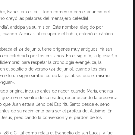
re, Isabel, era estéril. Todo comenzó con el anuncio del
 no creyó las palabras del mensajero celestial.
rdia”, anticipa ya su misión. Este nombre, elegido por
n, cuando Zacarías, al recuperar el habla, entonó el cántico
ebrada el 24 de junio, tiene orígenes muy antiguos. Ya san
a celebrada por los cristianos. En el siglo IV, la Iglesia fijó
 diciembre); para respetar la cronología evangélica, la
en el solsticio de verano (24 de junio), cuando los días
 en ello un signo simbólico de las palabras que el mismo
enguar».
cado original incluso antes de nacer, cuando María, encinta
de gozo en el vientre de su madre, reconociendo la presencia
o que Juan estaría lleno del Espíritu Santo desde el seno
ntes de su nacimiento para ser el profeta del Altísimo. En
e Jesús, predicando la conversión y el perdón de los
28 d.C., tal como relata el Evangelio de san Lucas, y fue