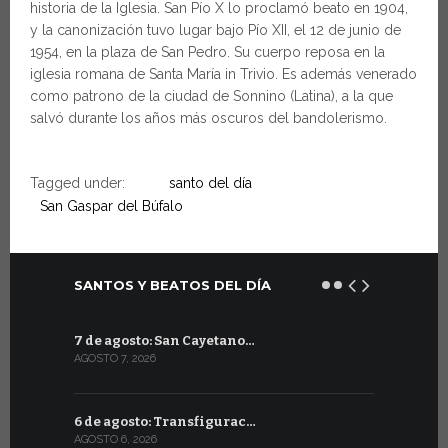
historia de la Iglesia. San Pío X lo proclamó beato en 1904,
y la canonización tuvo lugar bajo Pío XII, el 12 de junio de
1954, en la plaza de San Pedro. Su cuerpo reposa en la
iglesia romana de Santa María in Trivio. Es además venerado
como patrono de la ciudad de Sonnino (Latina), a la que
salvó durante los años más oscuros del bandolerismo.
Tagged under:
santo del día
San Gaspar del Búfalo
SANTOS Y BEATOS DEL DÍA
7 de agosto: San Cayetano…
7 de julio:
AGOSTO 7, 2026
JULIO 7, 2026
6 de agosto: Transfigurac…
6 de julio:
AGOSTO 6, 2026
JULIO 6, 2026