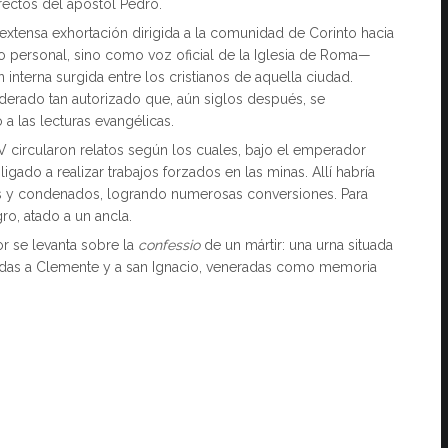
ectos del apóstol Pedro.
na extensa exhortación dirigida a la comunidad de Corinto hacia
tulo personal, sino como voz oficial de la Iglesia de Roma—
interna surgida entre los cristianos de aquella ciudad.
erado tan autorizado que, aún siglos después, se
a las lecturas evangélicas.
 IV circularon relatos según los cuales, bajo el emperador
gado a realizar trabajos forzados en las minas. Allí habría
dos y condenados, logrando numerosas conversiones. Para
gro, atado a un ancla.
or se levanta sobre la
confessio
de un mártir: una urna situada
ibuidas a Clemente y a san Ignacio, veneradas como memoria