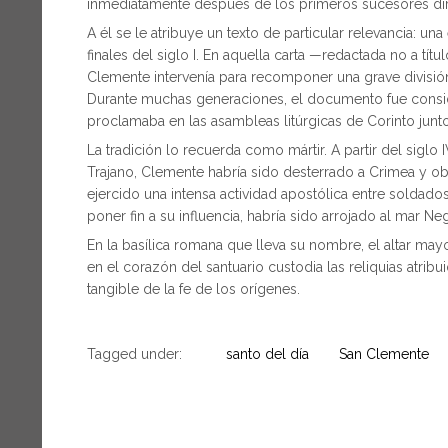
inmediatamente después de los primeros sucesores dir
A él se le atribuye un texto de particular relevancia: u
finales del siglo I. En aquella carta —redactada no a tí
Clemente intervenía para recomponer una grave división 
Durante muchas generaciones, el documento fue consid
proclamaba en las asambleas litúrgicas de Corinto junto 
La tradición lo recuerda como mártir. A partir del siglo
Trajano, Clemente habría sido desterrado a Crimea y obli
ejercido una intensa actividad apostólica entre solda
poner fin a su influencia, habría sido arrojado al mar Ne
En la basílica romana que lleva su nombre, el altar may
en el corazón del santuario custodia las reliquias atr
tangible de la fe de los orígenes.
Tagged under:
santo del día
San Clemente