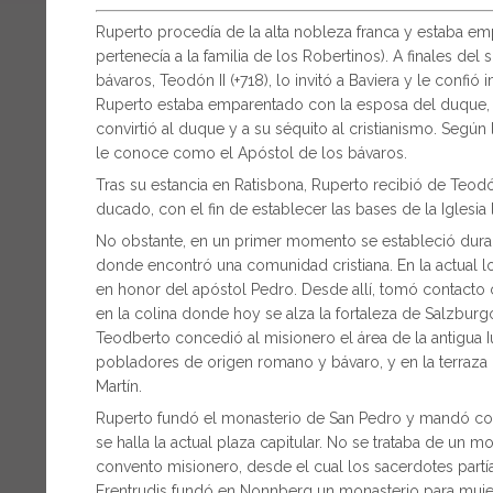
Ruperto procedía de la alta nobleza franca y estaba em
pertenecía a la familia de los Robertinos). A finales de
bávaros, Teodón II (+718), lo invitó a Baviera y le confió
Ruperto estaba emparentado con la esposa del duque, F
convirtió al duque y a su séquito al cristianismo. Según
le conoce como el Apóstol de los bávaros.
Tras su estancia en Ratisbona, Ruperto recibió de Teod
ducado, con el fin de establecer las bases de la Iglesia 
No obstante, en un primer momento se estableció duran
donde encontró una comunidad cristiana. En la actual lo
en honor del apóstol Pedro. Desde allí, tomó contacto co
en la colina donde hoy se alza la fortaleza de Salzburg
Teodberto concedió al misionero el área de la antigua Iuv
pobladores de origen romano y bávaro, y en la terraza
Martín.
Ruperto fundó el monasterio de San Pedro y mandó cons
se halla la actual plaza capitular. No se trataba de un 
convento misionero, desde el cual los sacerdotes partía
Erentrudis fundó en Nonnberg un monasterio para muje