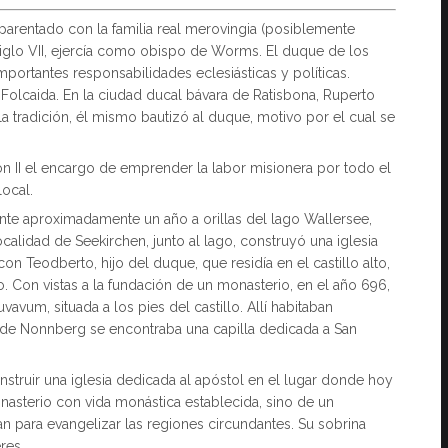
parentado con la familia real merovingia (posiblemente
l siglo VII, ejercía como obispo de Worms. El duque de los
 importantes responsabilidades eclesiásticas y políticas.
olcaida. En la ciudad ducal bávara de Ratisbona, Ruperto
 la tradición, él mismo bautizó al duque, motivo por el cual se
ón II el encargo de emprender la labor misionera por todo el
local.
te aproximadamente un año a orillas del lago Wallersee,
calidad de Seekirchen, junto al lago, construyó una iglesia
n Teodberto, hijo del duque, que residía en el castillo alto,
o. Con vistas a la fundación de un monasterio, en el año 696,
avum, situada a los pies del castillo. Allí habitaban
 de Nonnberg se encontraba una capilla dedicada a San
truir una iglesia dedicada al apóstol en el lugar donde hoy
monasterio con vida monástica establecida, sino de un
n para evangelizar las regiones circundantes. Su sobrina
res.