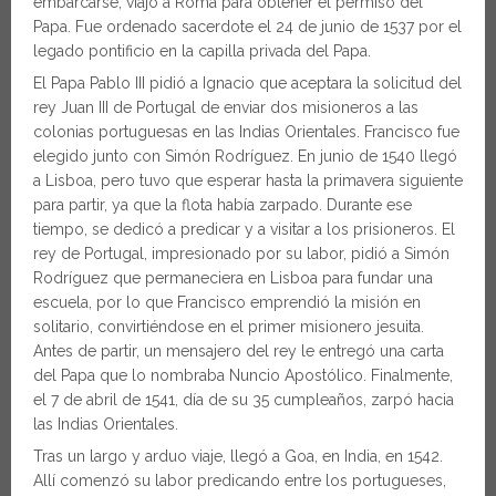
embarcarse, viajó a Roma para obtener el permiso del
Papa. Fue ordenado sacerdote el 24 de junio de 1537 por el
legado pontificio en la capilla privada del Papa.
El Papa Pablo III pidió a Ignacio que aceptara la solicitud del
rey Juan III de Portugal de enviar dos misioneros a las
colonias portuguesas en las Indias Orientales. Francisco fue
elegido junto con Simón Rodríguez. En junio de 1540 llegó
a Lisboa, pero tuvo que esperar hasta la primavera siguiente
para partir, ya que la flota había zarpado. Durante ese
tiempo, se dedicó a predicar y a visitar a los prisioneros. El
rey de Portugal, impresionado por su labor, pidió a Simón
Rodríguez que permaneciera en Lisboa para fundar una
escuela, por lo que Francisco emprendió la misión en
solitario, convirtiéndose en el primer misionero jesuita.
Antes de partir, un mensajero del rey le entregó una carta
del Papa que lo nombraba Nuncio Apostólico. Finalmente,
el 7 de abril de 1541, día de su 35 cumpleaños, zarpó hacia
las Indias Orientales.
Tras un largo y arduo viaje, llegó a Goa, en India, en 1542.
Allí comenzó su labor predicando entre los portugueses,