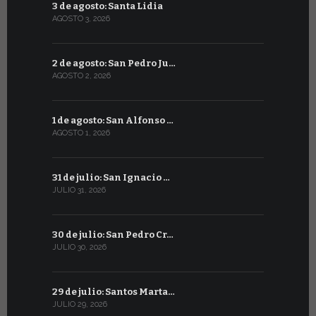
3 de agosto: Santa Lidia
3 de julio
AGOSTO 3, 2026
JULIO 3, 2026
2 de agosto: San Pedro Ju…
2 de julio:
AGOSTO 2, 2026
JULIO 2, 2026
1 de agosto: San Alfonso …
1 de julio: 
AGOSTO 1, 2026
JULIO 1, 2026
31 de julio: San Ignacio …
30 de juni
JULIO 31, 2026
JUNIO 30, 202
30 de julio: San Pedro Cr…
29 de juni
JULIO 30, 2026
JUNIO 29, 20
29 de julio: Santos Marta…
28 de junio
JULIO 29, 2026
JUNIO 28, 20