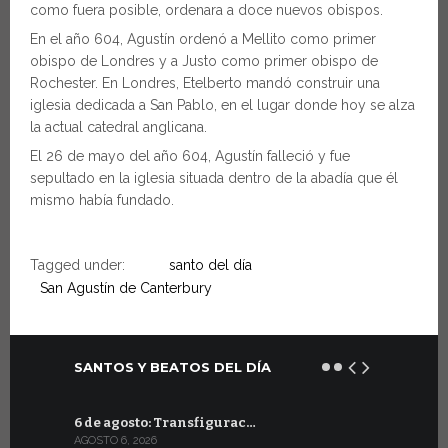
como fuera posible, ordenara a doce nuevos obispos.
En el año 604, Agustín ordenó a Mellito como primer
obispo de Londres y a Justo como primer obispo de
Rochester. En Londres, Etelberto mandó construir una
iglesia dedicada a San Pablo, en el lugar donde hoy se alza
la actual catedral anglicana.
El 26 de mayo del año 604, Agustín falleció y fue
sepultado en la iglesia situada dentro de la abadía que él
mismo había fundado.
Tagged under:
santo del día
San Agustín de Canterbury
SANTOS Y BEATOS DEL DÍA
6 de agosto: Transfigurac…
6 de julio:
AGOSTO 6, 2026
JULIO 6, 2026