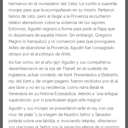
hermanos en el monasterio del Celio. Le confió a cuarenta
monjes para que le acompañasen en su misión. Partieron
llenos de celo, pero al llegar a la Provenza escucharon
relatos aterradores sobre la violencia de los sajones.
Entonces, Agustín regresó a Roma para pedir al Papa que
lo dispensara de aquella misión. Sin embargo, Gregorio
Magno lo tranquilizó y lo convenció para que prosiguiera.
Antes de abandonar la Provenza, Agustín fue consagrado
obispo por el arzobispo de Arlés.
Así fue como, en el año 597, Agustín y sus compañeros
desembarcaron en la isla de Thanet, en el sudeste de
Inglaterra, actual condado de Kent. Presentados a Etelberto,
rey del Kent y de origen pagano, fueron recibidos por él al
aire libre y no en su residencia, como narra Beda el
Venerable en su Historia Eclesiástica, debido a “una antigua
superstición, por si practicaban algún arte mágica”.
Agustín y sus monjes se presentaron ante el rey con una
cruz de plata “y la imagen de Nuestro Señor y Salvador
pintada sobre una tablilla; e, invocando letanías, ofrecieron
sus oraciones al Señor por la salvación eterna de sí mismos