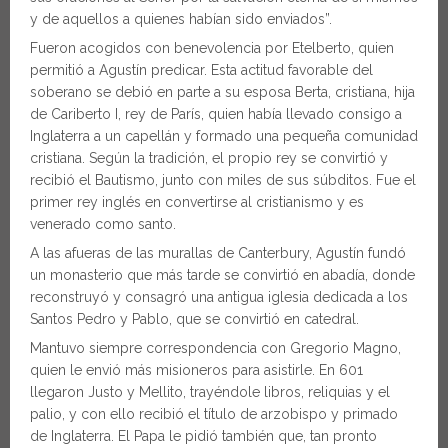
y de aquellos a quienes habían sido enviados”.
Fueron acogidos con benevolencia por Etelberto, quien
permitió a Agustín predicar. Esta actitud favorable del
soberano se debió en parte a su esposa Berta, cristiana, hija
de Cariberto I, rey de París, quien había llevado consigo a
Inglaterra a un capellán y formado una pequeña comunidad
cristiana. Según la tradición, el propio rey se convirtió y
recibió el Bautismo, junto con miles de sus súbditos. Fue el
primer rey inglés en convertirse al cristianismo y es
venerado como santo.
A las afueras de las murallas de Canterbury, Agustín fundó
un monasterio que más tarde se convirtió en abadía, donde
reconstruyó y consagró una antigua iglesia dedicada a los
Santos Pedro y Pablo, que se convirtió en catedral.
Mantuvo siempre correspondencia con Gregorio Magno,
quien le envió más misioneros para asistirle. En 601
llegaron Justo y Mellito, trayéndole libros, reliquias y el
palio, y con ello recibió el título de arzobispo y primado
de Inglaterra. El Papa le pidió también que, tan pronto