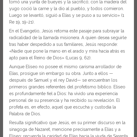
tomó una yunta de bueyes y la sacrificó; con la madera del
yugo coció la carne y la dio al pueblo, y todos comieron.
Luego se levantó, siguió a Elías y se puso a su servicio» (1
Re 19, 19-21).
En el Evangelio, Jesús retoma este pasaje para subrayar la
radicalidad de la llamada misionera. A quien desea seguirle
tras haber despedido a sus familiares, Jesús responde:
«Nadie que pone la mano en el arado y mira hacia atrás es
apto para el Reino de Dios» (Lucas 9, 62).
Aunque Eliseo no posee el mismo carisma arrollador de
Elías, prosigue sin embargo su obra. Junto a ellos —
después de Samuel y el rey David— se encuentran los
primeros grandes referentes del profetismo bíblico. Eliseo
es profundamente fiel a Dios: ha vivido una experiencia
personal de su presencia y ha recibido su revelación. El
profeta es, en efecto, aquel que escucha y custodia la
Palabra de Dios.
Resulta significativo que Jesús, en su primer discurso en la
sinagoga de Nazaret, mencione precisamente a Elías y a
Eliseo: recuerda la caridad de Elías hacia la viuda de Sarepta