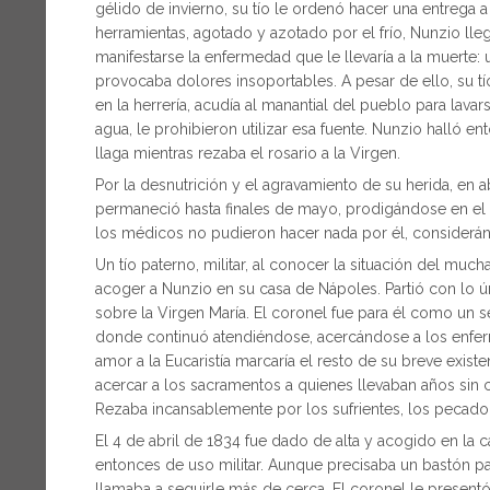
gélido de invierno, su tío le ordenó hacer una entrega
herramientas, agotado y azotado por el frío, Nunzio lle
manifestarse la enfermedad que le llevaría a la muerte: u
provocaba dolores insoportables. A pesar de ello, su tí
en la herrería, acudía al manantial del pueblo para lava
agua, le prohibieron utilizar esa fuente. Nunzio halló e
llaga mientras rezaba el rosario a la Virgen.
Por la desnutrición y el agravamiento de su herida, en a
permaneció hasta finales de mayo, prodigándose en el c
los médicos no pudieron hacer nada por él, consideránd
Un tío paterno, militar, al conocer la situación del mu
acoger a Nunzio en su casa de Nápoles. Partió con lo úni
sobre la Virgen María. El coronel fue para él como un s
donde continuó atendiéndose, acercándose a los enfermo
amor a la Eucaristía marcaría el resto de su breve exist
acercar a los sacramentos a quienes llevaban años sin c
Rezaba incansablemente por los sufrientes, los pecado
El 4 de abril de 1834 fue dado de alta y acogido en la 
entonces de uso militar. Aunque precisaba un bastón p
llamaba a seguirle más de cerca. El coronel le presentó