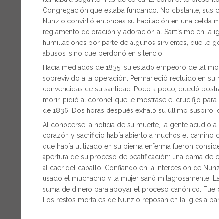
Congregación que estaba fundando. No obstante, sus co
Nunzio convirtió entonces su habitación en una celda mo
reglamento de oración y adoración al Santísimo en la igl
humillaciones por parte de algunos sirvientes, que le 
abusos, sino que perdonó en silencio.
Hacia mediados de 1835, su estado empeoró de tal mod
sobrevivido a la operación. Permaneció recluido en su 
convencidas de su santidad. Poco a poco, quedó postrad
morir, pidió al coronel que le mostrase el crucifijo para
de 1836. Dos horas después exhaló su último suspiro, di
Al conocerse la noticia de su muerte, la gente acudió a 
corazón y sacrificio había abierto a muchos el camino d
que había utilizado en su pierna enferma fueron consid
apertura de su proceso de beatificación: una dama de co
al caer del caballo. Confiando en la intercesión de Nunz
usado el muchacho y la mujer sanó milagrosamente. La no
suma de dinero para apoyar el proceso canónico. Fue c
Los restos mortales de Nunzio reposan en la iglesia p