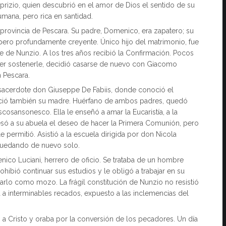
lprizio, quien descubrió en el amor de Dios el sentido de su
umana, pero rica en santidad.
 provincia de Pescara. Su padre, Domenico, era zapatero; su
, pero profundamente creyente. Único hijo del matrimonio, fue
 de Nunzio. A los tres años recibió la Confirmación. Pocos
er sostenerle, decidió casarse de nuevo con Giacomo
n Pescara.
el sacerdote don Giuseppe De Fabiis, donde conoció el
leció también su madre. Huérfano de ambos padres, quedó
cosansonesco. Ella le enseñó a amar la Eucaristía, a la
esó a su abuela el deseo de hacer la Primera Comunión, pero
permitió. Asistió a la escuela dirigida por don Nicola
 quedando de nuevo solo.
ico Luciani, herrero de oficio. Se trataba de un hombre
hibió continuar sus estudios y le obligó a trabajar en su
otarlo como mozo. La frágil constitución de Nunzio no resistió
a a interminables recados, expuesto a las inclemencias del
s a Cristo y oraba por la conversión de los pecadores. Un día