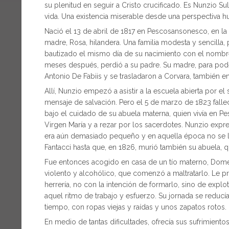
su plenitud en seguir a Cristo crucificado. Es Nunzio Su
vida. Una existencia miserable desde una perspectiva h
Nació el 13 de abril de 1817 en Pescosansonesco, en la
madre, Rosa, hilandera. Una familia modesta y sencilla
bautizado el mismo día de su nacimiento con el nombre
meses después, perdió a su padre. Su madre, para pod
Antonio De Fabiis y se trasladaron a Corvara, también e
Allí, Nunzio empezó a asistir a la escuela abierta por 
mensaje de salvación. Pero el 5 de marzo de 1823 fal
bajo el cuidado de su abuela materna, quien vivía en Pes
Virgen María y a rezar por los sacerdotes. Nunzio expr
era aún demasiado pequeño y en aquella época no se le 
Fantacci hasta que, en 1826, murió también su abuela,
Fue entonces acogido en casa de un tío materno, Domen
violento y alcohólico, que comenzó a maltratarlo. Le pro
herrería, no con la intención de formarlo, sino de expl
aquel ritmo de trabajo y esfuerzo. Su jornada se reducí
tiempo, con ropas viejas y raídas y unos zapatos rotos.
En medio de tantas dificultades, ofrecía sus sufrimiento