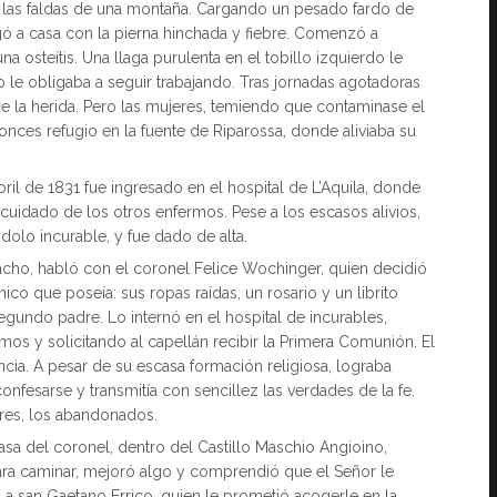
 a las faldas de una montaña. Cargando un pesado fardo de
gó a casa con la pierna hinchada y fiebre. Comenzó a
na osteítis. Una llaga purulenta en el tobillo izquierdo le
o le obligaba a seguir trabajando. Tras jornadas agotadoras
rse la herida. Pero las mujeres, temiendo que contaminase el
ntonces refugio en la fuente de Riparossa, donde aliviaba su
bril de 1831 fue ingresado en el hospital de L’Aquila, donde
uidado de los otros enfermos. Pese a los escasos alivios,
olo incurable, y fue dado de alta.
chacho, habló con el coronel Felice Wochinger, quien decidió
co que poseía: sus ropas raídas, un rosario y un librito
egundo padre. Lo internó en el hospital de incurables,
s y solicitando al capellán recibir la Primera Comunión. El
encia. A pesar de su escasa formación religiosa, lograba
onfesarse y transmitía con sencillez las verdades de la fe.
res, los abandonados.
casa del coronel, dentro del Castillo Maschio Angioino,
ara caminar, mejoró algo y comprendió que el Señor le
 a san Gaetano Errico, quien le prometió acogerle en la