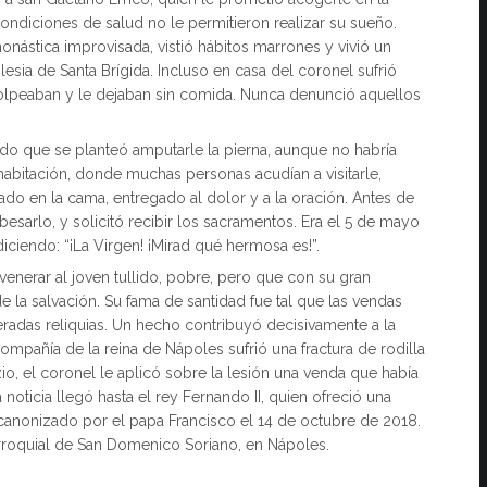
ndiciones de salud no le permitieron realizar su sueño.
nástica improvisada, vistió hábitos marrones y vivió un
esia de Santa Brígida. Incluso en casa del coronel sufrió
golpeaban y le dejaban sin comida. Nunca denunció aquellos
o que se planteó amputarle la pierna, aunque no habría
habitación, donde muchas personas acudían a visitarle,
o en la cama, entregado al dolor y a la oración. Antes de
 besarlo, y solicitó recibir los sacramentos. Era el 5 de mayo
ciendo: “¡La Virgen! ¡Mirad qué hermosa es!”.
venerar al joven tullido, pobre, pero que con su gran
e la salvación. Su fama de santidad fue tal que las vendas
eradas reliquias. Un hecho contribuyó decisivamente a la
mpañía de la reina de Nápoles sufrió una fractura de rodilla
io, el coronel le aplicó sobre la lesión una venda que había
ticia llegó hasta el rey Fernando II, quien ofreció una
anonizado por el papa Francisco el 14 de octubre de 2018.
arroquial de San Domenico Soriano, en Nápoles.